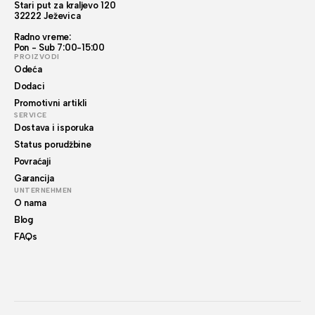
Stari put za kraljevo 120
32222 Ježevica
Radno vreme:
Pon - Sub 7:00-15:00
PROIZVODI
Odeća
Dodaci
Promotivni artikli
SERVICE
Dostava i isporuka
Status porudžbine
Povraćaji
Garancija
UNTERNEHMEN
O nama
Blog
FAQs