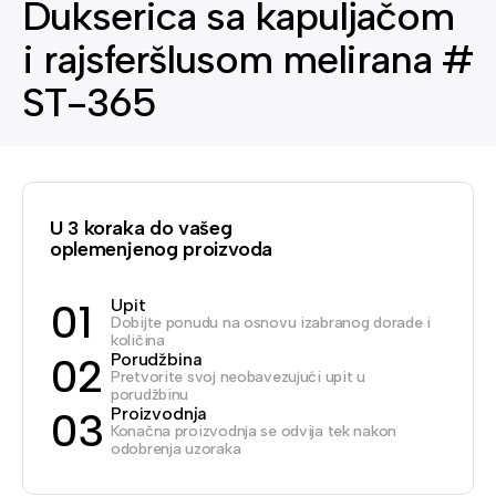
Dukserica sa kapuljačom
i rajsferšlusom melirana #
ST-365
U 3 koraka do vašeg
oplemenjenog proizvoda
Upit
01
Dobijte ponudu na osnovu izabranog dorade i
količina
Porudžbina
02
Pretvorite svoj neobavezujući upit u
porudžbinu
Proizvodnja
03
Konačna proizvodnja se odvija tek nakon
odobrenja uzoraka