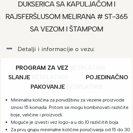
DUKSERICA SA KAPULJAČOM I
RAJSFERŠLUSOM MELIRANA # ST-365
SA VEZOM I ŠTAMPOM
Detalji i informacije o vezu:
PROGRAM ZA VEZ
BESPLATAN!
SLANJE
BESPLATNO
!
POJEDINAČNO
PAKOVANJE
BESPLATNO!
Minimalna količina za porudžbinu za vezene proizvode
iznosi 15 komada. Pritom se mogu kombinovati različite
boje, veličine i proizvodi.
Moguće je izvesti vez logo-a u do 10 različitih boja.
Za prvu grupu minimalne količine poručivanja od 15 do 30