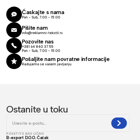
Ćaskajte s nama
Pon - Sub, 7:00 - 15:00
Pišite nam
info@reklamni-tekstil.rs
Pozovite nas
+381 64 840 37 55
Pon - Sub, 7:00 - 15:00
Pošaljite nam povratne informacije
Radujemo se vašem javljanju
Ostanite u toku
POSETITE NAS LIČNO
B-export D.O.O. Čačak