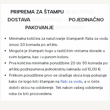
PRIPREMA ZA ŠTAMPU
BESPLATNO!
DOSTAVA
BESPLATNO!
POJEDINAČNO
PAKOVANJE
BESPLATNO!
Minimalna količina za naručivanje štampanih flaša za vodu
iznosi 20 komada po artiklu.
Moguće je štampati logo u različitim vrstama dorade u
svim bojama, kao i u punom koloru.
Prva količina minimalne porudžbine 20 do 50 komada po
artiklu podrazumeva jednokratnu naknadu od 10,00 €.
Prilikom porudžbine prvo se izrađuje skica koja pokazuje
kako će logo biti štampan na
flaši za vodu
, a vi ćete
dobiti skicu na odobrenje. Tek nakon vašeg odobrenja
roba će biti proizvedena.