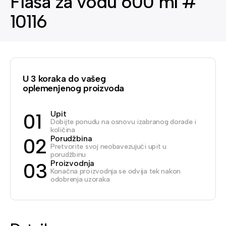
Flaša za vodu 600 ml #
10116
U 3 koraka do vašeg
oplemenjenog proizvoda
Upit
01
Dobijte ponudu na osnovu izabranog dorade i
količina
Porudžbina
02
Pretvorite svoj neobavezujući upit u
porudžbinu
Proizvodnja
03
Konačna proizvodnja se odvija tek nakon
odobrenja uzoraka