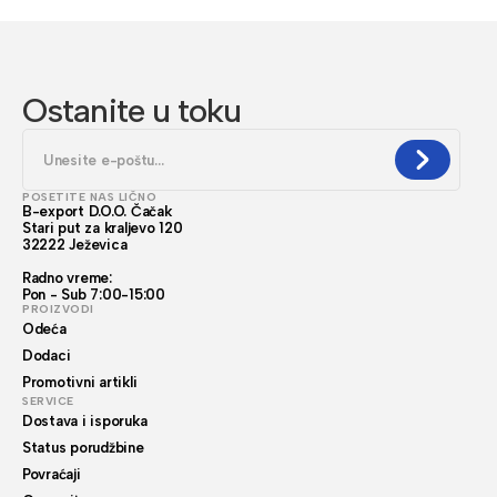
Ostanite u toku
POSETITE NAS LIČNO
B-export D.O.O. Čačak
Stari put za kraljevo 120
32222 Ježevica
Radno vreme:
Pon - Sub 7:00-15:00
PROIZVODI
Odeća
Dodaci
Promotivni artikli
SERVICE
Dostava i isporuka
Status porudžbine
Povraćaji