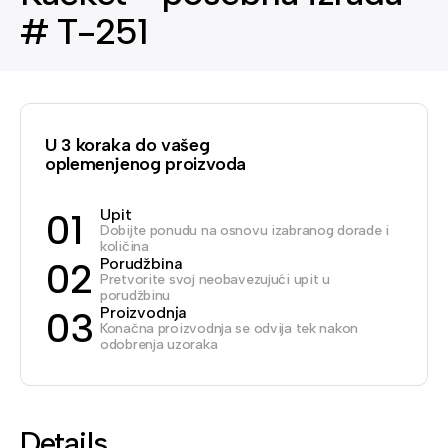
# T-251
U 3 koraka do vašeg
oplemenjenog proizvoda
Upit
01
Dobijte ponudu na osnovu izabranog dorade i
količina
Porudžbina
02
Pretvorite svoj neobavezujući upit u
porudžbinu
Proizvodnja
03
Konačna proizvodnja se odvija tek nakon
odobrenja uzoraka
Details