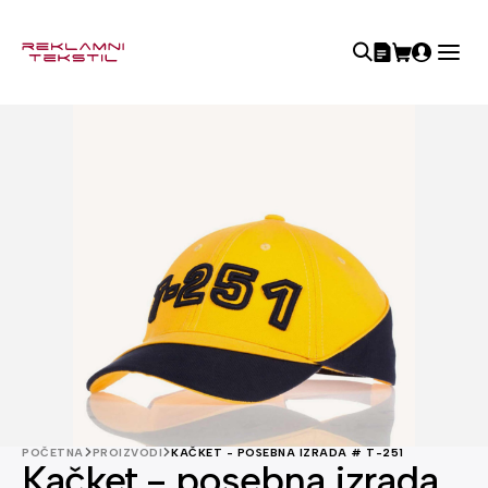
POČETNA
PROIZVODI
KAČKET - POSEBNA IZRADA # T-251
Kačket - posebna izrada