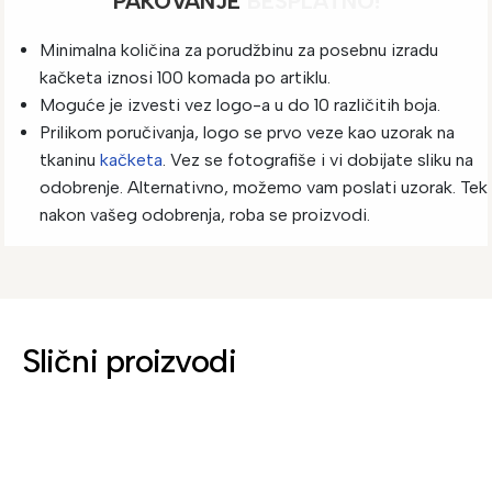
PAKOVANJE
BESPLATNO!
Minimalna količina za porudžbinu za posebnu izradu
kačketa iznosi 100 komada po artiklu.
Moguće je izvesti vez logo-a u do 10 različitih boja.
Prilikom poručivanja, logo se prvo veze kao uzorak na
tkaninu
kačketa
. Vez se fotografiše i vi dobijate sliku na
odobrenje. Alternativno, možemo vam poslati uzorak. Tek
nakon vašeg odobrenja, roba se proizvodi.
Slični proizvodi