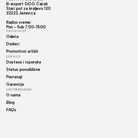
B-export D.O.O. Čačak
Stari put za kraljevo 120
32222 Ježevica
Radno vreme:
Pon - Sub 7:00-15:00
PROIZVODI
Odeća
Dodaci
Promotivni artikli
SERVICE
Dostava i isporuka
Status porudžbine
Povraćaji
Garancija
UNTERNEHMEN
O nama
Blog
FAQs