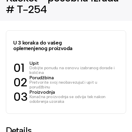
# T-254
U 3 koraka do vašeg
oplemenjenog proizvoda
Upit
01
Dobijte ponudu na osnovu izabranog dorade i
količina
Porudžbina
02
Pretvorite svoj neobavezujući upit u
porudžbinu
Proizvodnja
03
Konačna proizvodnja se odvija tek nakon
odobrenja uzoraka
Details