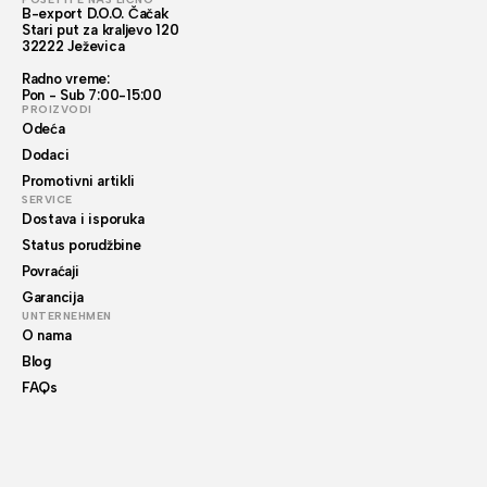
B-export D.O.O. Čačak
Stari put za kraljevo 120
32222 Ježevica
Radno vreme:
Pon - Sub 7:00-15:00
PROIZVODI
Odeća
Dodaci
Promotivni artikli
SERVICE
Dostava i isporuka
Status porudžbine
Povraćaji
Garancija
UNTERNEHMEN
O nama
Blog
FAQs