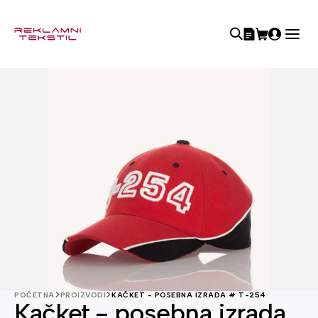
POČETNA
PROIZVODI
KAČKET - POSEBNA IZRADA # T-254
Kačket - posebna izrada