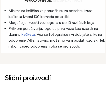
PAKOVANJE
BESPLATNO!
Minimalna količina za porudžbinu za posebnu izradu
kačketa iznosi 100 komada po artiklu.
Moguće je izvesti vez logo-a u do 10 različitih boja.
Prilikom poručivanja, logo se prvo veze kao uzorak na
tkaninu
kačketa
. Vez se fotografiše i vi dobijate sliku na
odobrenje. Alternativno, možemo vam poslati uzorak. Tek
nakon vašeg odobrenja, roba se proizvodi.
Slični proizvodi