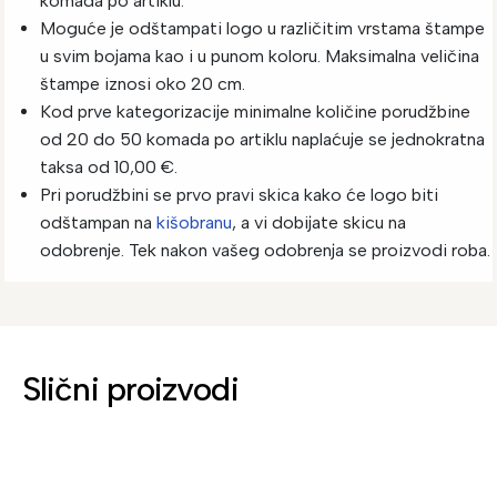
komada po artiklu.
Moguće je odštampati logo u različitim vrstama štampe
u svim bojama kao i u punom koloru. Maksimalna veličina
štampe iznosi oko 20 cm.
Kod prve kategorizacije minimalne količine porudžbine
od 20 do 50 komada po artiklu naplaćuje se jednokratna
taksa od 10,00 €.
Pri porudžbini se prvo pravi skica kako će logo biti
odštampan na
kišobranu
, a vi dobijate skicu na
odobrenje. Tek nakon vašeg odobrenja se proizvodi roba.
Slični proizvodi