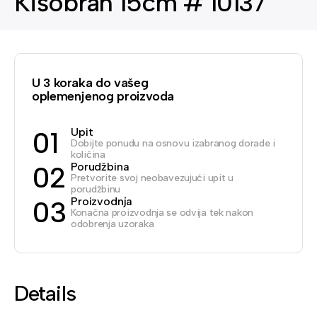
Kišobran 15cm # 10137
U 3 koraka do vašeg
oplemenjenog proizvoda
Upit
01
Dobijte ponudu na osnovu izabranog dorade i
količina
Porudžbina
02
Pretvorite svoj neobavezujući upit u
porudžbinu
Proizvodnja
03
Konačna proizvodnja se odvija tek nakon
odobrenja uzoraka
Details