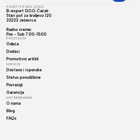
POSETITE NAS LIČNO
B-export D.O.O. Čačak
Stari put za kraljevo 120
32222 Ježevica
Radno vreme:
Pon - Sub 7:00-15:00
PROIZVODI
Odeća
Dodaci
Promotivni artikli
SERVICE
Dostava i isporuka
Status porudžbine
Povraćaji
Garancija
UNTERNEHMEN
O nama
Blog
FAQs