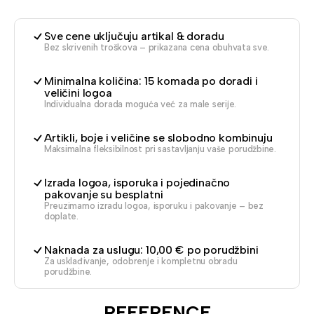
Sve cene uključuju artikal & doradu
Bez skrivenih troškova – prikazana cena obuhvata sve.
Minimalna količina: 15 komada po doradi i
veličini logoa
Individualna dorada moguća već za male serije.
Artikli, boje i veličine se slobodno kombinuju
Maksimalna fleksibilnost pri sastavljanju vaše porudžbine.
Izrada logoa, isporuka i pojedinačno
pakovanje su besplatni
Preuzimamo izradu logoa, isporuku i pakovanje – bez
doplate.
Naknada za uslugu: 10,00 € po porudžbini
Za usklađivanje, odobrenje i kompletnu obradu
porudžbine.
REFERENCE