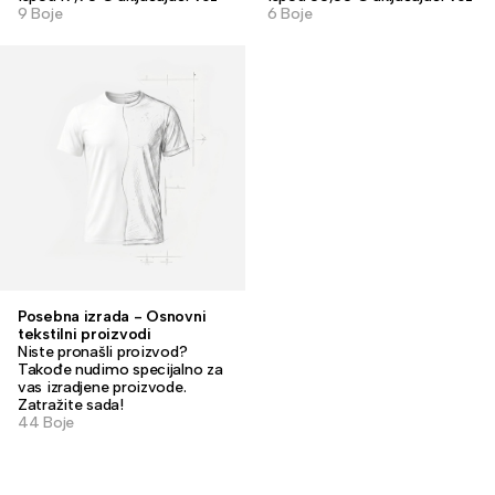
9 Boje
6 Boje
Posebna izrada - Osnovni
tekstilni proizvodi
Niste pronašli proizvod?
Takođe nudimo specijalno za
vas izradjene proizvode.
Zatražite sada!
44 Boje