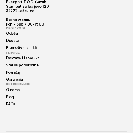
B-export D.O.O. Čačak
Stari put za kraljevo 120
32222 Ježevica
Radno vreme:
Pon - Sub 7:00-15:00
PROIZVODI
Odeća
Dodaci
Promotivni artikli
SERVICE
Dostava i isporuka
Status porudžbine
Povraćaji
Garancija
UNTERNEHMEN
O nama
Blog
FAQs