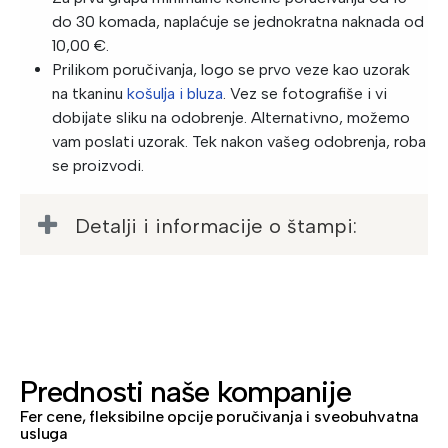
do 30 komada, naplaćuje se jednokratna naknada od
10,00 €.
Prilikom poručivanja, logo se prvo veze kao uzorak
na tkaninu
košulja i bluza
. Vez se fotografiše i vi
dobijate sliku na odobrenje. Alternativno, možemo
vam poslati uzorak. Tek nakon vašeg odobrenja, roba
se proizvodi.
Detalji i informacije o štampi:
Prednosti naše kompanije
Fer cene, fleksibilne opcije poručivanja i sveobuhvatna
usluga