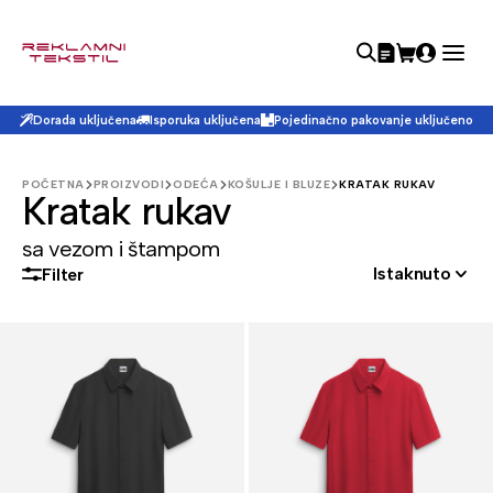
Dorada uključena
Isporuka uključena
Pojedinačno pakovanje uključeno
POČETNA
PROIZVODI
ODEĆA
KOŠULJE I BLUZE
KRATAK RUKAV
Kratak rukav
sa vezom i štampom
Istaknuto
Filter