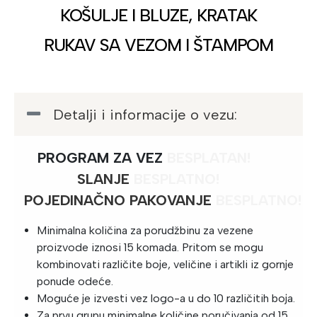
KOŠULJE I BLUZE, KRATAK
RUKAV SA VEZOM I ŠTAMPOM
Detalji i informacije o vezu:
PROGRAM ZA VEZ
BESPLATAN!
SLANJE
BESPLATNO
!
POJEDINAČNO PAKOVANJE
BESPLATNO!
Minimalna količina za porudžbinu za vezene
proizvode iznosi 15 komada. Pritom se mogu
kombinovati različite boje, veličine i artikli iz gornje
ponude odeće.
Moguće je izvesti vez logo-a u do 10 različitih boja.
Za prvu grupu minimalne količine poručivanja od 15