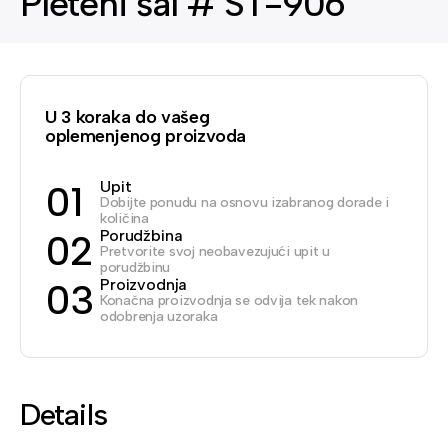
Pleteni šal # ST-906
U 3 koraka do vašeg
oplemenjenog proizvoda
Upit
01
Dobijte ponudu na osnovu izabranog dorade i
količina
Porudžbina
02
Pretvorite svoj neobavezujući upit u
porudžbinu
Proizvodnja
03
Konačna proizvodnja se odvija tek nakon
odobrenja uzoraka
Details