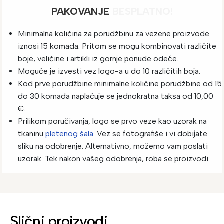
PAKOVANJE
BESPLATNO!
Minimalna količina za porudžbinu za vezene proizvode
iznosi 15 komada. Pritom se mogu kombinovati različite
boje, veličine i artikli iz gornje ponude odeće.
Moguće je izvesti vez logo-a u do 10 različitih boja.
Kod prve porudžbine minimalne količine porudžbine od 15
do 30 komada naplaćuje se jednokratna taksa od 10,00
€.
Prilikom poručivanja, logo se prvo veze kao uzorak na
tkaninu
pletenog šala
. Vez se fotografiše i vi dobijate
sliku na odobrenje. Alternativno, možemo vam poslati
uzorak. Tek nakon vašeg odobrenja, roba se proizvodi.
Slični proizvodi