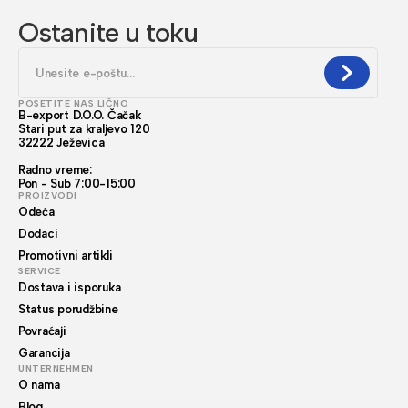
Ostanite u toku
POSETITE NAS LIČNO
B-export D.O.O. Čačak
Stari put za kraljevo 120
32222 Ježevica
Radno vreme:
Pon - Sub 7:00-15:00
PROIZVODI
Odeća
Dodaci
Promotivni artikli
SERVICE
Dostava i isporuka
Status porudžbine
Povraćaji
Garancija
UNTERNEHMEN
O nama
Blog