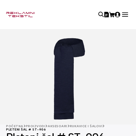
POČETNA
PROIZVODI
AKSESOARI
RUKAVICE I ŠALOVI
PLETENI ŠAL # ST-906