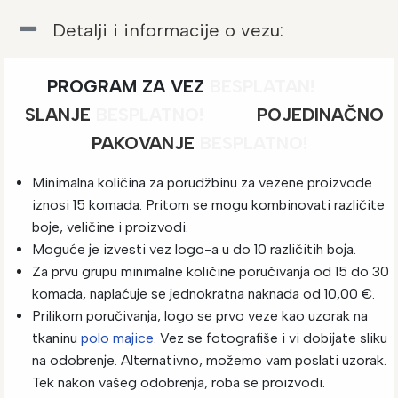
Detalji i informacije o vezu:
PROGRAM ZA VEZ
BESPLATAN!
SLANJE
BESPLATNO
!
POJEDINAČNO
PAKOVANJE
BESPLATNO!
Minimalna količina za porudžbinu za vezene proizvode
iznosi 15 komada. Pritom se mogu kombinovati različite
boje, veličine i proizvodi.
Moguće je izvesti vez logo-a u do 10 različitih boja.
Za prvu grupu minimalne količine poručivanja od 15 do 30
komada, naplaćuje se jednokratna naknada od 10,00 €.
Prilikom poručivanja, logo se prvo veze kao uzorak na
tkaninu
polo majice
. Vez se fotografiše i vi dobijate sliku
na odobrenje. Alternativno, možemo vam poslati uzorak.
Tek nakon vašeg odobrenja, roba se proizvodi.