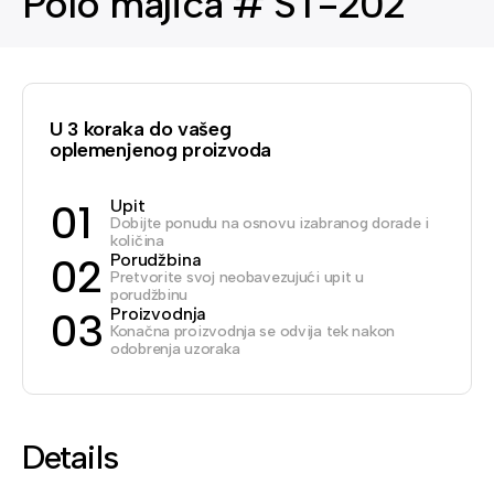
Polo majica # ST-202
U 3 koraka do vašeg
oplemenjenog proizvoda
Upit
01
Dobijte ponudu na osnovu izabranog dorade i
količina
Porudžbina
02
Pretvorite svoj neobavezujući upit u
porudžbinu
Proizvodnja
03
Konačna proizvodnja se odvija tek nakon
odobrenja uzoraka
Details