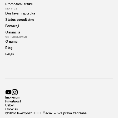
Promotivni artikli
SERVICE
Dostava i isporuka
Status porudžbine
Povraćaji
Garancija
UNTERNEHMEN
O nama
Blog
FAQs
Impresum
Privatnost
Uslovi
Cookies
©2026 B-export D.O.O. Čačak – Sva prava zadržana