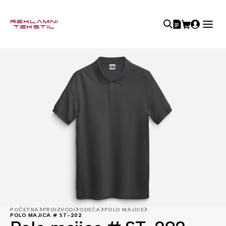
POČETNA
PROIZVODI
ODEĆA
POLO MAJICE
POLO MAJICA # ST-202