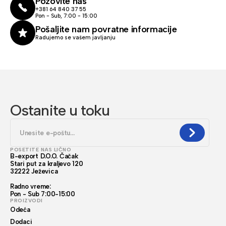
Pozovite nas
+381 64 840 37 55
Pon - Sub, 7:00 - 15:00
Pošaljite nam povratne informacije
Radujemo se vašem javljanju
Ostanite u toku
POSETITE NAS LIČNO
B-export D.O.O. Čačak
Stari put za kraljevo 120
32222 Ježevica
Radno vreme:
Pon - Sub 7:00-15:00
PROIZVODI
Odeća
Dodaci