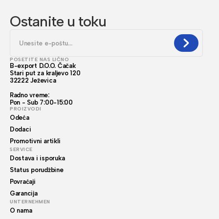
Ostanite u toku
POSETITE NAS LIČNO
B-export D.O.O. Čačak
Stari put za kraljevo 120
32222 Ježevica
Radno vreme:
Pon - Sub 7:00-15:00
PROIZVODI
Odeća
Dodaci
Promotivni artikli
SERVICE
Dostava i isporuka
Status porudžbine
Povraćaji
Garancija
UNTERNEHMEN
O nama