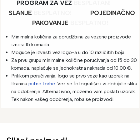
PROGRAM ZA VEZ
BESPLATAN!
SLANJE
BESPLATNO
!
POJEDINAČNO
PAKOVANJE
BESPLATNO!
Minimalna količina za porudžbinu za vezene proizvode
iznosi 15 komada.
Moguće je izvesti vez logo-a u do 10 različitih boja.
Za prvu grupu minimalne količine poručivanja od 15 do 30
komada, naplaćuje se jednokratna naknada od 10,00 €.
Prilikom poručivanja, logo se prvo veze kao uzorak na
tkaninu
putne torbe
. Vez se fotografiše i vi dobijate sliku
na odobrenje. Alternativno, možemo vam poslati uzorak.
Tek nakon vašeg odobrenja, roba se proizvodi.