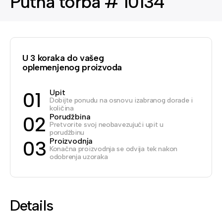
Putna torba # 10134
U 3 koraka do vašeg
oplemenjenog proizvoda
Upit
01
Dobijte ponudu na osnovu izabranog dorade i
količina
Porudžbina
02
Pretvorite svoj neobavezujući upit u
porudžbinu
Proizvodnja
03
Konačna proizvodnja se odvija tek nakon
odobrenja uzoraka
Details