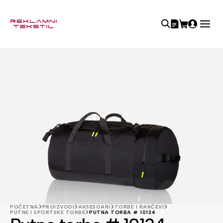
POČETNA
PROIZVODI
AKSESOARI
TORBE I RANČEVI
PUTNE I SPORTSKE TORBE
PUTNA TORBA # 10134