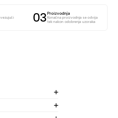
03
Proizvodnja
avezujući
Konačna proizvodnja se odvija
tek nakon odobrenja uzoraka