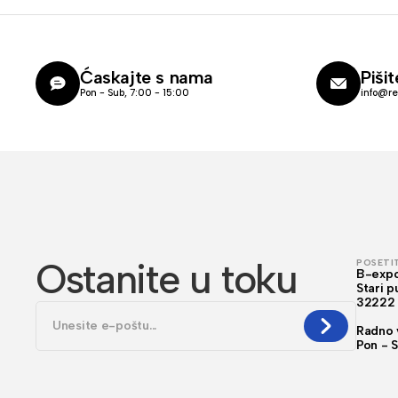
Ćaskajte s nama
Piši
Pon - Sub, 7:00 - 15:00
info@re
Ostanite u toku
POSETI
B-expo
Stari p
32222 
Radno 
Pon - 