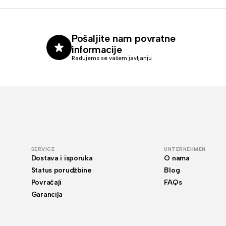
Pošaljite nam povratne
informacije
Radujemo se vašem javljanju
SERVICE
UNTERNEHMEN
Dostava i isporuka
O nama
Status porudžbine
Blog
Povraćaji
FAQs
Garancija