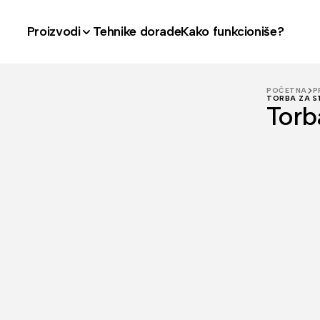
Proizvodi
Tehnike dorade
Kako funkcioniše?
POČETNA
P
TORBA ZA ST
Torb