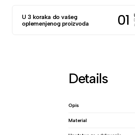
01
U 3 koraka do vašeg
oplemenjenog proizvoda
Details
Opis
Material