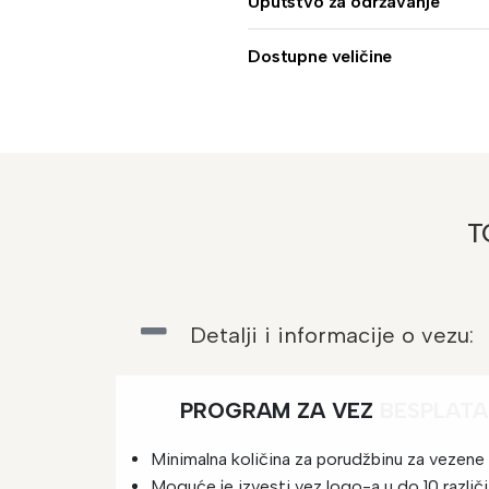
Uputstvo za održavanje
Dostupne veličine
T
Detalji i informacije o vezu:
PROGRAM ZA VEZ
BESPL
Minimalna količina za porudžbinu za vezene 
Moguće je izvesti vez logo-a u do 10 različit