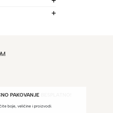
OM
ČNO PAKOVANJE
BESPLATNO!
e boje, veličine i proizvodi.