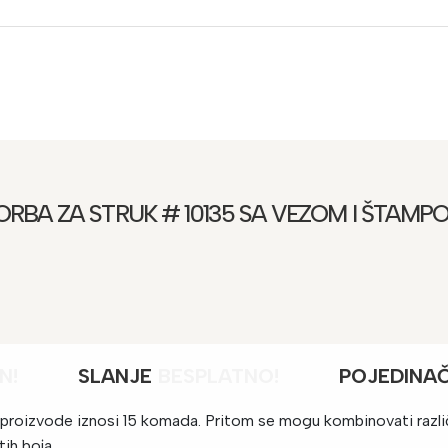
ORBA ZA STRUK # 10135 SA VEZOM I ŠTAMP
ATAN!
SLANJE
BESPLATNO
!
POJEDINA
proizvode iznosi 15 komada. Pritom se mogu kombinovati različit
ih boja.