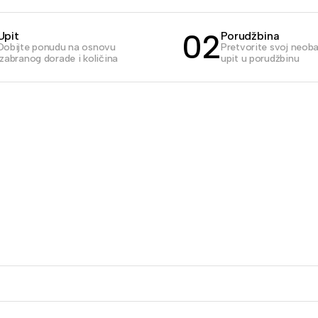
02
Upit
Porudžbina
Dobijte ponudu na osnovu
Pretvorite svoj neob
izabranog dorade i količina
upit u porudžbinu