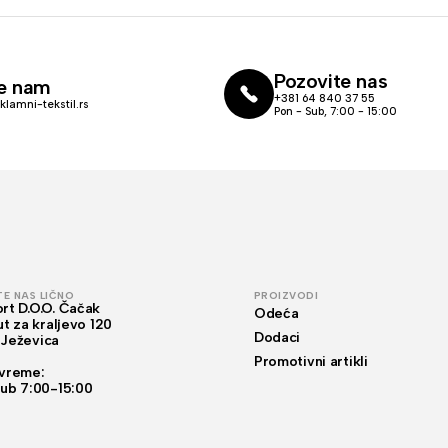
Pozovite nas
te nam
+381 64 840 37 55
klamni-tekstil.rs
Pon - Sub, 7:00 - 15:00
TE NAS LIČNO
PROIZVODI
rt D.O.O. Čačak
Odeća
ut za kraljevo 120
Dodaci
Ježevica
Promotivni artikli
vreme:
Sub 7:00-15:00