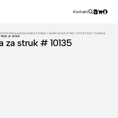
Kontakt
ROIZVODI
AKSESOARI
TORBE I RANČEVI
PUTNE I SPORTSKE TORBE
RUK # 10135
a za struk # 10135