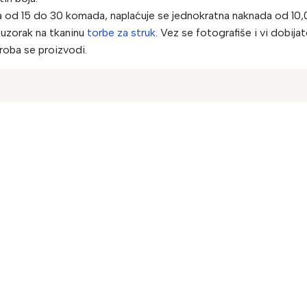
ja od 15 do 30 komada, naplaćuje se jednokratna naknada od 10,
 uzorak na tkaninu
torbe za struk
. Vez se fotografiše i vi dobij
roba se proizvodi.