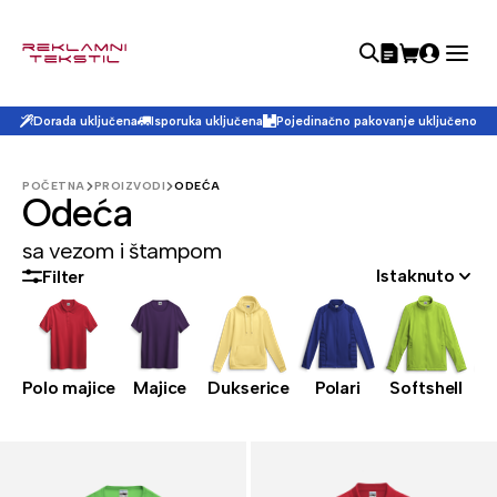
Dorada uključena
Isporuka uključena
Pojedinačno pakovanje uključeno
POČETNA
PROIZVODI
ODEĆA
Odeća
sa vezom i štampom
Istaknuto
Filter
Polo majice
Majice
Dukserice
Polari
Softshell