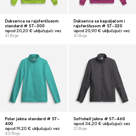
Dukserica sa rajsferšlusom
Dukserica sa kapuljačom i
standard # ST-300
rajsferšlusom # ST-320
ispod 20,20 € uključujući vez
ispod 20,90 € uključujući vez
41 Boje
41 Boje
Polar jakna standard # ST-
Softshell jakna # ST-460
400
ispod 34,20 € uključujući vez
ispod 19,20 € uključujući vez
21 Boje
40 Boje