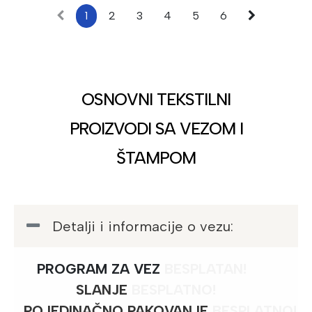
1
2
3
4
5
6
OSNOVNI TEKSTILNI
PROIZVODI SA VEZOM I
ŠTAMPOM
Detalji i informacije o vezu:
PROGRAM ZA VEZ
BESPLATAN!
SLANJE
BESPLATNO
!
POJEDINAČNO PAKOVANJE
BESPLATNO!