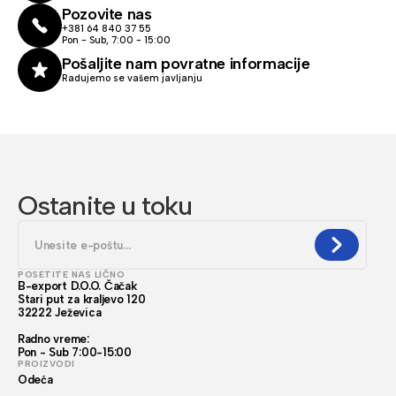
Pozovite nas
+381 64 840 37 55
Pon - Sub, 7:00 - 15:00
Pošaljite nam povratne informacije
Radujemo se vašem javljanju
Ostanite u toku
POSETITE NAS LIČNO
B-export D.O.O. Čačak
Stari put za kraljevo 120
32222 Ježevica
Radno vreme:
Pon - Sub 7:00-15:00
PROIZVODI
Odeća