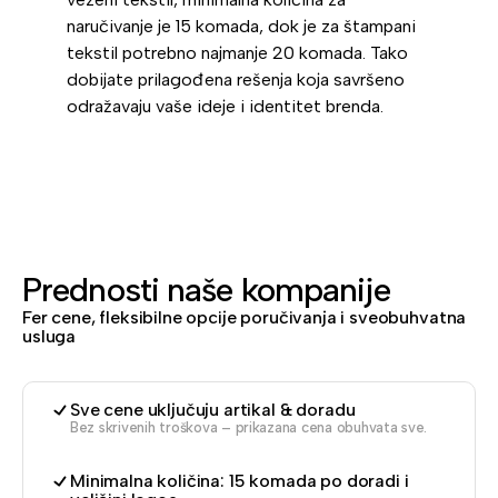
naručivanje je 15 komada, dok je za štampani
tekstil potrebno najmanje 20 komada. Tako
dobijate prilagođena rešenja koja savršeno
odražavaju vaše ideje i identitet brenda.
Prednosti naše kompanije
Fer cene, fleksibilne opcije poručivanja i sveobuhvatna
usluga
Sve cene uključuju artikal & doradu
Bez skrivenih troškova – prikazana cena obuhvata sve.
Minimalna količina: 15 komada po doradi i