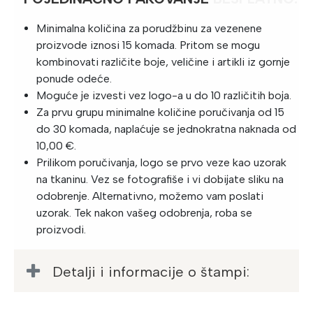
Minimalna količina za porudžbinu za vezenene
proizvode iznosi 15 komada. Pritom se mogu
kombinovati različite boje, veličine i artikli iz gornje
ponude odeće.
Moguće je izvesti vez logo-a u do 10 različitih boja.
Za prvu grupu minimalne količine poručivanja od 15
do 30 komada, naplaćuje se jednokratna naknada od
10,00 €.
Prilikom poručivanja, logo se prvo veze kao uzorak
na tkaninu. Vez se fotografiše i vi dobijate sliku na
odobrenje. Alternativno, možemo vam poslati
uzorak. Tek nakon vašeg odobrenja, roba se
proizvodi.
Detalji i informacije o štampi: