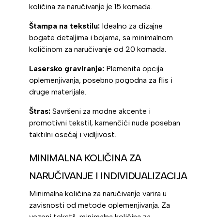
količina za naručivanje je 15 komada.
Štampa na tekstilu:
Idealno za dizajne
bogate detaljima i bojama, sa minimalnom
količinom za naručivanje od 20 komada.
Lasersko graviranje:
Plemenita opcija
oplemenjivanja, posebno pogodna za flis i
druge materijale.
Štras:
Savršeni za modne akcente i
promotivni tekstil, kamenčići nude poseban
taktilni osećaj i vidljivost.
MINIMALNA KOLIČINA ZA
NARUČIVANJE I INDIVIDUALIZACIJA
Minimalna količina za naručivanje varira u
zavisnosti od metode oplemenjivanja. Za
vezeni tekstil, minimalna količina za