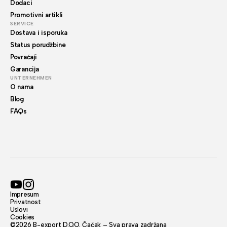
Dodaci
Promotivni artikli
SERVICE
Dostava i isporuka
Status porudžbine
Povraćaji
Garancija
UNTERNEHMEN
O nama
Blog
FAQs
Impresum
Privatnost
Uslovi
Cookies
©2026 B-export D.O.O. Čačak – Sva prava zadržana