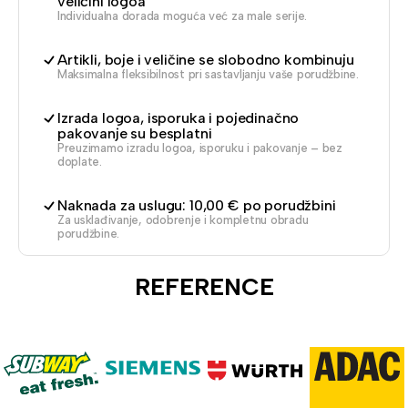
veličini logoa
Individualna dorada moguća već za male serije.
Artikli, boje i veličine se slobodno kombinuju
Maksimalna fleksibilnost pri sastavljanju vaše porudžbine.
Izrada logoa, isporuka i pojedinačno
pakovanje su besplatni
Preuzimamo izradu logoa, isporuku i pakovanje – bez
doplate.
Naknada za uslugu: 10,00 € po porudžbini
Za usklađivanje, odobrenje i kompletnu obradu
porudžbine.
REFERENCE