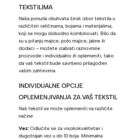
TEKSTILIMA
Naša ponuda obuhvata širok izbor tekstila u
različitim veličinama, bojama i materijalima,
koji se mogu slobodno kombinovati. Bilo da
su u pitanju majice, polo majice, jakne ili
dodaci – možete izabrati raznovrsne
proizvode i individualno ih oplemeniti, tako
da vaš tekstil bude savršeno prilagođen
vašim zahtevima.
INDIVIDUALNE OPCIJE
OPLEMENJIVANJA ZA VAŠ TEKSTIL
Naš tekstil se može oplemeniti na različite
načine:
Vez:
Odlučite se za visokokvalitetan i
dugotrajan vez u do 10 boja. Minimalna