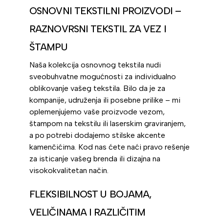
OSNOVNI TEKSTILNI PROIZVODI –
RAZNOVRSNI TEKSTIL ZA VEZ I
ŠTAMPU
Naša kolekcija osnovnog tekstila nudi
sveobuhvatne mogućnosti za individualno
oblikovanje vašeg tekstila. Bilo da je za
kompanije, udruženja ili posebne prilike – mi
oplemenjujemo vaše proizvode vezom,
štampom na tekstilu ili laserskim graviranjem,
a po potrebi dodajemo stilske akcente
kamenčićima. Kod nas ćete naći pravo rešenje
za isticanje vašeg brenda ili dizajna na
visokokvalitetan način.
FLEKSIBILNOST U BOJAMA,
VELIČINAMA I RAZLIČITIM